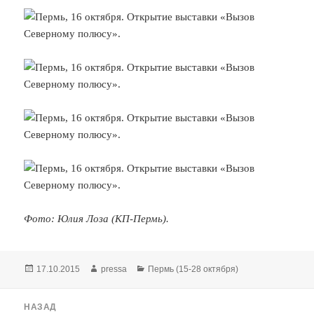
Фото: Юлия Лоза (КП-Пермь).
Опубликовано
Автор
Рубрики
17.10.2015
pressa
Пермь (15-28 октября)
Навигация
НАЗАД
по