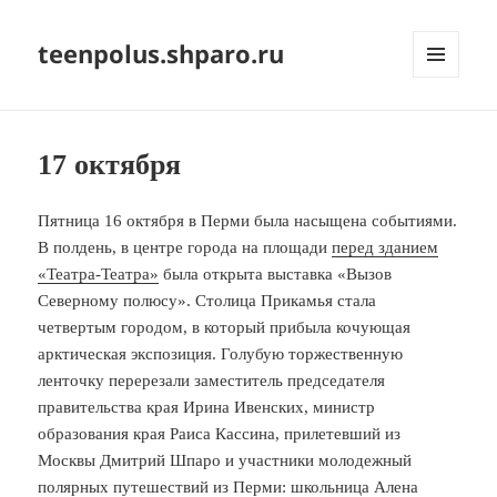
teenpolus.shparo.ru
МЕНЮ
И
ВИДЖЕТЫ
17 октября
Пятница 16 октября в Перми была насыщена событиями.
В полдень, в центре города на площади
перед зданием
«Театра-Театра»
была открыта выставка «Вызов
Северному полюсу». Столица Прикамья стала
четвертым городом, в который прибыла кочующая
арктическая экспозиция. Голубую торжественную
ленточку перерезали заместитель председателя
правительства края Ирина Ивенских, министр
образования края Раиса Кассина, прилетевший из
Москвы Дмитрий Шпаро и участники молодежный
полярных путешествий из Перми: школьница Алена